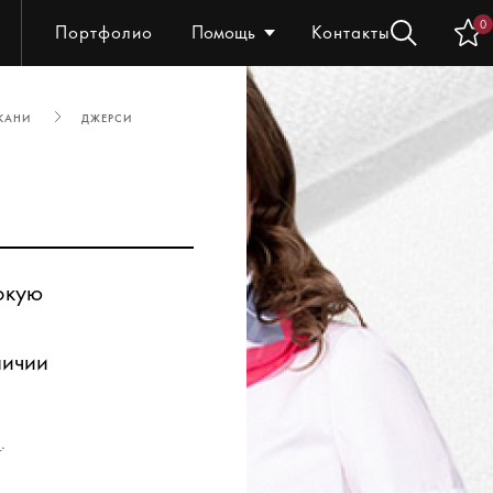
0
Портфолио
Помощь
Контакты
КАНИ
ДЖЕРСИ
окую
личии
з
.