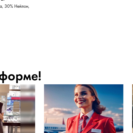
а, 30% Нейлон,
 форме!