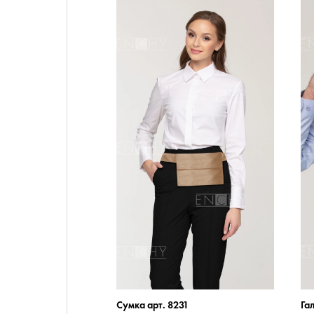
Сумка арт. 8231
Га