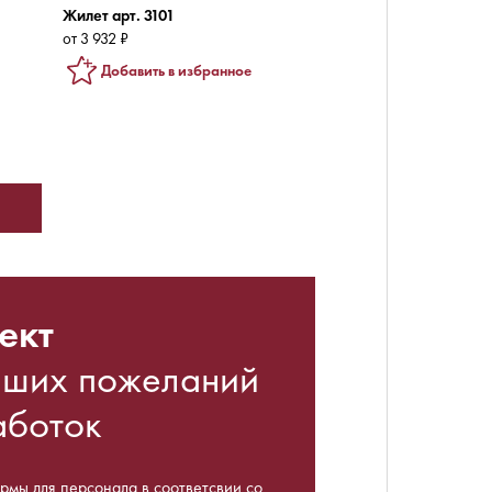
Жилет арт. 3101
от 3 932 ₽
Добавить в избранное
ект
аших пожеланий
аботок
мы для персонала в соответсвии со