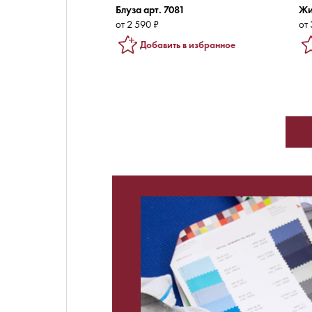
Блуза арт. 7081
Жи
от 2 590 ₽
от 
Добавить в избранное