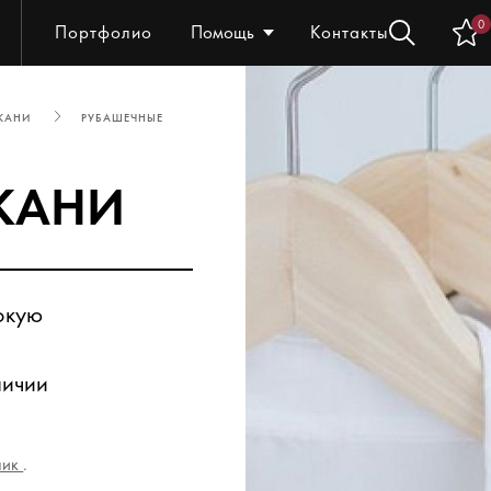
0
Портфолио
Помощь
Контакты
КАНИ
РУБАШЕЧНЫЕ
КАНИ
окую
личии
ник
.