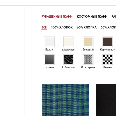
РУБАШЕЧНЫЕ ТКАНИ
КОСТЮМНЫЕ ТКАНИ
РА
ВСЕ
100% ХЛОПОК
60% ХЛОПКА
50% ХЛО
Белый
Молочный
Бежевый
Коричневый
Гладкая
С блеском
Фактурная
Клетка