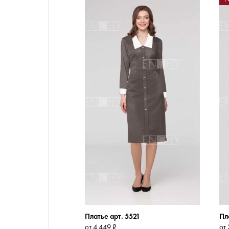
Платье арт. 5521
Пл
от 4 449 ₽
от 