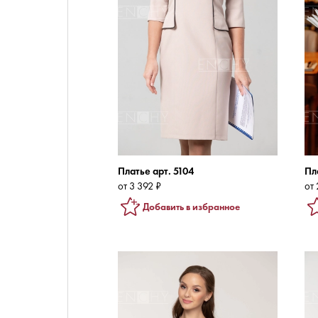
Платье арт. 5104
Пл
от 3 392 ₽
от 
Добавить в избранное