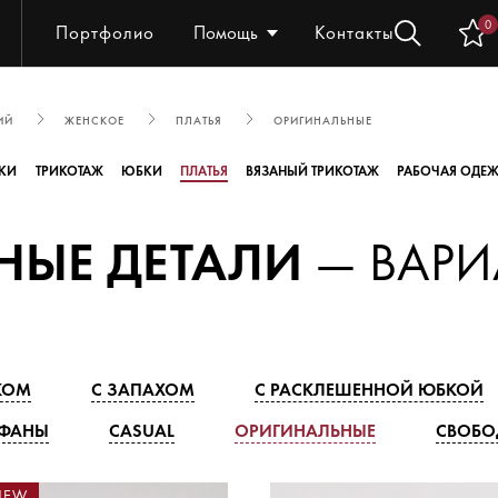
0
Портфолио
Помощь
Контакты
ИЙ
ЖЕНСКОЕ
ПЛАТЬЯ
ОРИГИНАЛЬНЫЕ
КИ
ТРИКОТАЖ
ЮБКИ
ПЛАТЬЯ
ВЯЗАНЫЙ ТРИКОТАЖ
РАБОЧАЯ ОДЕ
НЫЕ ДЕТАЛИ
— ВАР
КОМ
С ЗАПАХОМ
С РАСКЛЕШЕННОЙ ЮБКОЙ
АФАНЫ
CASUAL
ОРИГИНАЛЬНЫЕ
СВОБО
NEW