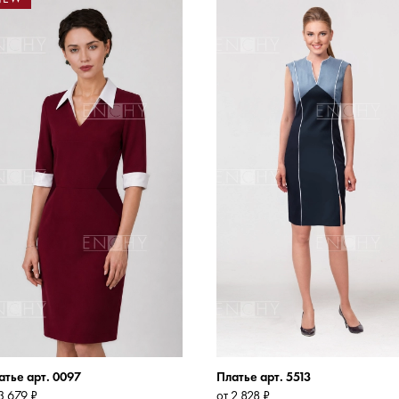
атье арт. 0097
Платье арт. 5513
3 679 ₽
от 2 828 ₽