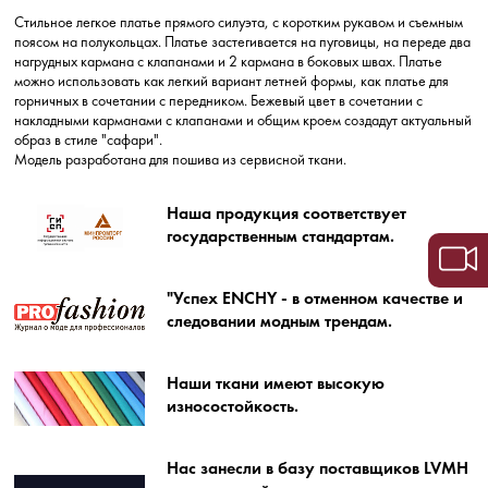
Стильное легкое платье прямого силуэта, с коротким рукавом и съемным
поясом на полукольцах. Платье застегивается на пуговицы, на переде два
нагрудных кармана с клапанами и 2 кармана в боковых швах. Платье
можно использовать как легкий вариант летней формы, как платье для
горничных в сочетании с передником. Бежевый цвет в сочетании с
накладными карманами с клапанами и общим кроем создадут актуальный
образ в стиле "сафари".
Модель разработана для пошива из сервисной ткани.
Наша продукция соответствует
государственным стандартам.
"Успех ENCHY - в отменном качестве и
следовании модным трендам.
Наши ткани имеют высокую
износостойкость.
Нас занесли в базу поставщиков LVMH