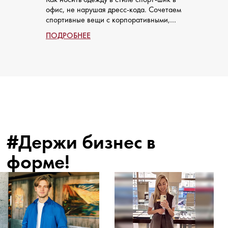
огра
офис, не нарушая дресс-кода. Сочетаем
офис
спортивные вещи с корпоративными,
ПОД
прот
оставаясь в рамках делового стиля.
ПОДРОБНЕЕ
обра
брюч
блуз
#Держи бизнес в
форме!