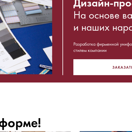
Дизайн-про
На основе в
и наших нар
Разработка фирменной унифор
стилем компании
ЗАКАЗАТ
 форме!