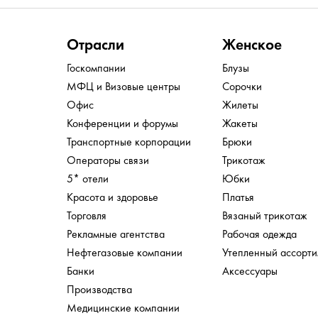
Отрасли
Женское
Госкомпании
Блузы
МФЦ и Визовые центры
Сорочки
Офис
Жилеты
Конференции и форумы
Жакеты
Транспортные корпорации
Брюки
Операторы связи
Трикотаж
5* отели
Юбки
Красота и здоровье
Платья
Торговля
Вязаный трикотаж
Рекламные агентства
Рабочая одежда
Нефтегазовые компании
Утепленный ассорт
Банки
Аксессуары
Производства
Медицинские компании