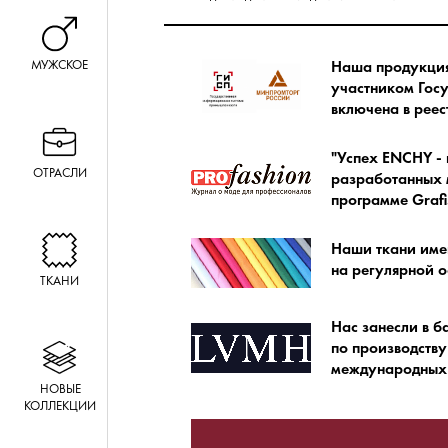
Наша продукция 
НОВЫЕ
участником Гос
КОЛЛЕКЦИИ
включена в ре
"Успех ENCHY - 
разработанных м
программе Grafi
Наши ткани име
на регулярной о
Нас занесли в б
по производству
международных 