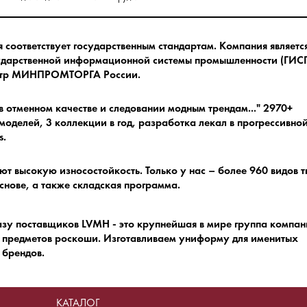
соответствует государственным стандартам.
Компания являетс
ударственной информационной системы промышленности (ГИСП
естр МИНПРОМТОРГА России.
в отменном качестве и следовании модным трендам.
.." 2970+
оделей, 3 коллекции в год, разработка лекал в прогрессивно
s.
ют высокую износостойкость.
Только у нас – более 960 видов 
снове, а также складская программа.
азу поставщиков LVMH - это крупнейшая в мире группа компа
 предметов роскоши.
Изготавливаем униформу для именитых
брендов.
КАТАЛОГ