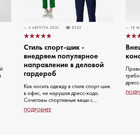
— 4 АВГУСТА 2021
8332
— 18 М
Стиль спорт-шик -
Вне
внедряем популярное
кон
направление в деловой
ый
Прави
гардероб
я
требо
дресс
Как носить одежду в стиле спорт-шик
зала 
ПОДР
в офис, не нарушая дресс-кода.
ь
воспр
Сочетаем спортивные вещи с
е.
одева
корпоративными, оставаясь в рамках
прода
ПОДРОБНЕЕ
делового стиля.