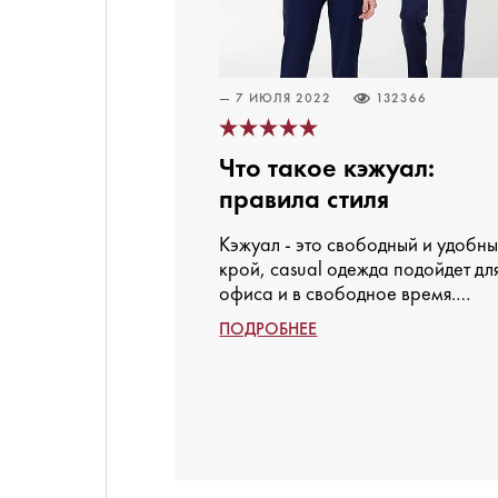
— 7 ИЮЛЯ 2022
132366
Что такое кэжуал:
правила стиля
Кэжуал - это свободный и удобн
крой, casual одежда подойдет дл
офиса и в свободное время.
Рассмотри разные направления:
ПОДРОБНЕЕ
smart casual, business casual. Стил
casual в современном дресс-код