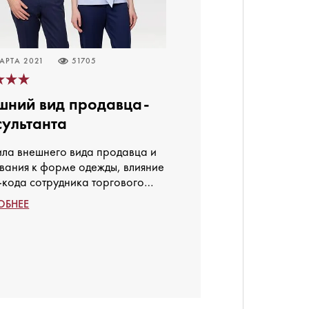
АРТА 2021
51705
шний вид продавца-
сультанта
ла внешнего вида продавца и
вания к форме одежды, влияние
-кода сотрудника торгового
на имидж компании и
ОБНЕЕ
иятие покупателей. Как
ться продавцу, чтобы улучшить
жи магазина?