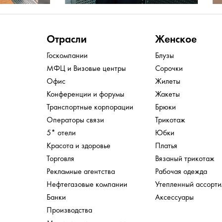
Отрасли
Женское
Госкомпании
Блузы
МФЦ и Визовые центры
Сорочки
Офис
Жилеты
Конференции и форумы
Жакеты
Транспортные корпорации
Брюки
Операторы связи
Трикотаж
5* отели
Юбки
Красота и здоровье
Платья
Торговля
Вязаный трикотаж
Рекламные агентства
Рабочая одежда
Нефтегазовые компании
Утепленный ассорт
Банки
Аксессуары
Производства