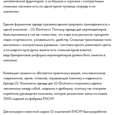
металлической фурнитурой, а на блузках и сорочках с контрастными
планками застежки есть по одной яркой пуговице спереди и на
манжетах».
Единая форменная одежда призвана демонстрировать принадлежность к
одной компании – LG Electronics. Поэтому одежда для мерчендайзеров
была выполнена в той же стилистике, что и для консультантов: приоритет
отдан спортивности, узнаваемости, удобству. Стильные трикотажные поло
выполнены с контрастными рукавами, толстовки яркого малинового цвета,
а на модного кроя дутом жилете есть стильная яркая кокетка,
ведь
брендинговая униформа мерчендайзеров
должна быть заметна в
магазине.
Коллекция сложена из абсолютно практичных вещей, она лаконичная,
современная, яркая, стильная,
отражающая политику и надежность
бренда LG
. Комплекты одежды для LG Electronics получились идейно
связанными между собой, модными и удобными, поэтому так покорили
корейское руководство компании, которое разместило заказ на пошив
5000 изделий на фабрике ENCHY.
Для всемирно известной марки LG компанией ENCHY был разработан