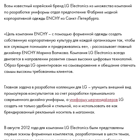
Всем известный корейский бренд LG Electronics из множества компаний
по разработке униформы отдал предпочтение Фабрике модной
корпоративной одежды ENCHY из Санкт-Петербурга.
«Цель компании ENCHY – с помощью форменной одежды создать
собственную корпоративную культуру для каждой организации так, чтобы
все служащие понимали и придерживались ее», - рассказывает главный
дизайнер ENCHY Марина Волчкова. Компания LG Electronics всегда
двигается в направлении развития самых высоких цифровых технологий.
Образ бренда LG ориентирован на самовыражение и обещание отвечать
самым высоким требованиям клиентов.
Главная задача в разработке коллекции для LG – улучшить внешний вид
промоутеров-консультантов за счет разработки премиального
современного дизайна униформы, а
униформу мерчендайзеров
LG
создать не только удобной и стильной, но и использовать ее как
брендированный рекламный носитель в магазинах.
В августе 2012 года для компании LG Electronics были представлены
первые эскизы форменных комплектов, разработанные в шести темах,