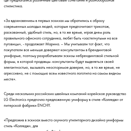
где предлагались различные цветовые сочетания и разнообразная
стилистика.
«За вдохновением в первых эскизах мы обратились к образу
современных молодых людей, которые предпочитают трикотаж,
раскованный, удобный стиль, но, в то же время, играя днем роль
правильного офисного сотрудника, любят быть «застегнутыми на все
пуговицы», - продолжает Марина. – Мы учитывали тот факт, что
покупатели все меньше доверяют консультантам в брендинговой
униформе, поэтому разрабатывали эскизы небрендинговой стильной
формы, в которой продавцы- консультанты будут выделяться своей
элегантностью, вызывать неоспоримое доверие, но, в то же время, не
агрессивно, не с помощью всем известного логотипа на самом видном
месте».
Среди нескольких российских швейных компаний корейское руководство
LG Electronics предпочло предложенную униформу в стиле «Колледж» от
питерской фабрики ENCHY.
«Предложив в эскизах вместо скучного утилитарного дизайна униформы
стиль «Колледж», для