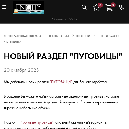
0
0
Работаем с 1991 г.
КОРПОРАТИВНАЯ ОДЕЖДА
О КОМПАНИИ
НОВОСТИ
НОВЫЙ РАЗДЕЛ
"ПУГОВИЦЫ"
НОВЫЙ РАЗДЕЛ "ПУГОВИЦЫ"
20 октября 2023
Мы добавили новый раздел
"ПУГОВИЦЫ"
для Вашего удобства!
В разделе Вы можете найти актуальные отделочные пуговицы, которые
можно использовать на изделиях. Артикулы со * имеют ограниченный
тираж на небольшие объемы.
Наш хит—
"роговые пуговицы"
, стильный актуальный вариант в 4
универсальных цветах, добавляющий изюминку в образ!