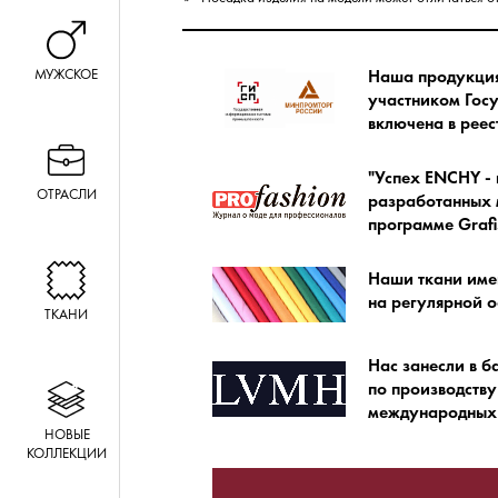
МУЖСКОЕ
Наша продукция 
участником Гос
включена в ре
"Успех ENCHY - 
ОТРАСЛИ
разработанных м
программе Grafi
Наши ткани име
на регулярной о
ТКАНИ
Нас занесли в б
по производству
международных 
НОВЫЕ
КОЛЛЕКЦИИ