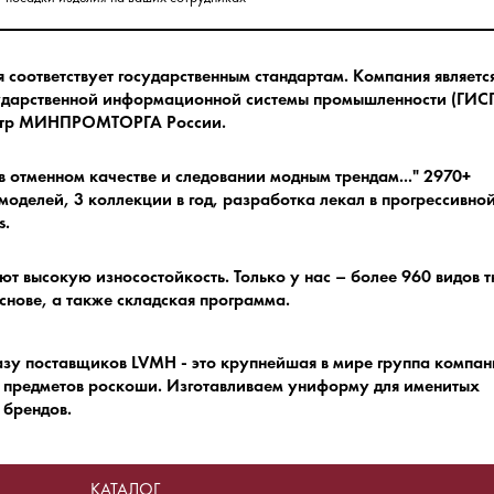
соответствует государственным стандартам.
Компания являетс
ударственной информационной системы промышленности (ГИСП
естр МИНПРОМТОРГА России.
в отменном качестве и следовании модным трендам.
.." 2970+
оделей, 3 коллекции в год, разработка лекал в прогрессивно
s.
ют высокую износостойкость.
Только у нас – более 960 видов 
снове, а также складская программа.
азу поставщиков LVMH - это крупнейшая в мире группа компа
 предметов роскоши.
Изготавливаем униформу для именитых
брендов.
КАТАЛОГ