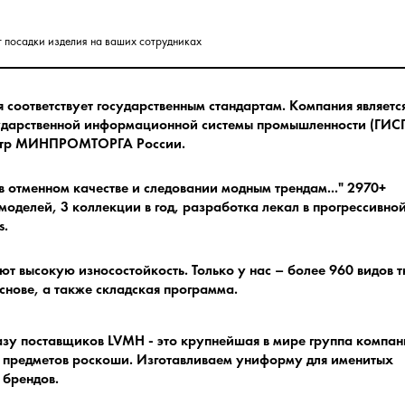
т посадки изделия на ваших сотрудниках
соответствует государственным стандартам.
Компания являетс
ударственной информационной системы промышленности (ГИСП
естр МИНПРОМТОРГА России.
в отменном качестве и следовании модным трендам.
.." 2970+
оделей, 3 коллекции в год, разработка лекал в прогрессивно
s.
ют высокую износостойкость.
Только у нас – более 960 видов 
снове, а также складская программа.
азу поставщиков LVMH - это крупнейшая в мире группа компа
 предметов роскоши.
Изготавливаем униформу для именитых
брендов.