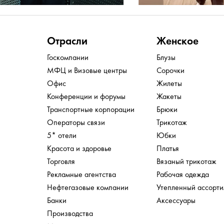
Отрасли
Женское
Госкомпании
Блузы
МФЦ и Визовые центры
Сорочки
Офис
Жилеты
Конференции и форумы
Жакеты
Транспортные корпорации
Брюки
Операторы связи
Трикотаж
5* отели
Юбки
Красота и здоровье
Платья
Торговля
Вязаный трикотаж
Рекламные агентства
Рабочая одежда
Нефтегазовые компании
Утепленный ассорт
Банки
Аксессуары
Производства