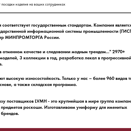
т посадки изделия на ваших сотрудниках
соответствует государственным стандартам.
Компания являетс
ударственной информационной системы промышленности (ГИСП
естр МИНПРОМТОРГА России.
в отменном качестве и следовании модным трендам.
.." 2970+
оделей, 3 коллекции в год, разработка лекал в прогрессивно
s.
ют высокую износостойкость.
Только у нас – более 960 видов 
снове, а также складская программа.
азу поставщиков LVMH - это крупнейшая в мире группа компа
 предметов роскоши.
Изготавливаем униформу для именитых
брендов.