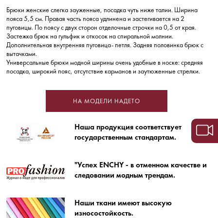
Брюки женские слегка зауженные, посадка чуть ниже талии. Ширина
пояса 5,5 см. Правая часть пояса удлинена и застегивается на 2
пуговицы. По поясу с двух сторон отделочные строчки на 0,5 от края.
Застежка брюк на гульфик и откосок на спиральной молнии.
Дополнительная внутренняя пуговица- петля. Задняя половинка брюк с
вытачками.
Универсальные брюки модной ширины очень удобные в носке: средняя
посадка, широкий пояс, отсутствие карманов и заутюженные стрелки.
НА МОДЕЛИ НАДЕТО
Наша продукция соответствует
государственным стандартам.
"Успех ENCHY - в отменном качестве и
следовании модным трендам.
Наши ткани имеют высокую
износостойкость.