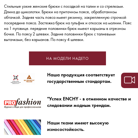
Стильные узкие женские брюки с посадкой на талии и со стрелками.
Длина до щиколотки. Брюки на притачном поясе, обработанном
обтачкой. Задняя часть пояса имеет резинку, закрепленную строчкой
посередине пояса. Застежка брюк на гульфик и откосок на молнии. Пояс
на 1 пуговице. передние половинки брюк имеют карманы в отрезном
бочке. По поясу 2 шлевки. Задние половинки брюк с талиевыми
вытачками, без карманов. По поясу 4 шлевки.
НА МОДЕЛИ НАДЕТО
Наша продукция соответствует
государственным стандартам.
"Успех ENCHY - в отменном качестве и
следовании модным трендам.
Наши ткани имеют высокую
износостойкость.