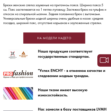
Брюки женские слегка зауженые на притачном поясе. Ширина пояса 5
см. Пояс застегивается на 1 петлю-пуговицу. Застежка брюк на гульфик и
откосок на спиральной молнии. Задняя половинка брюк с вытачками.
Универсальные брюки модной ширины очень удобные в носке: средняя
посадка, широкий пояс, отсутствие карманов и заутюженные стрелки.
НА МОДЕЛИ НАДЕТО
Наша продукция соответствует
государственным стандартам.
"Успех ENCHY - в отменном качестве и
следовании модным трендам.
Наши ткани имеют высокую
износостойкость.
Нас занесли в базу поставщиков LVMH