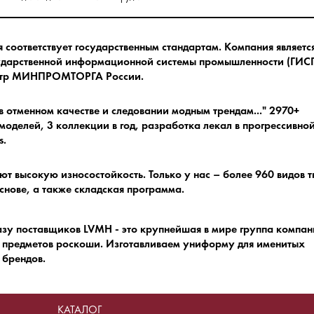
соответствует государственным стандартам.
Компания являетс
ударственной информационной системы промышленности (ГИСП
естр МИНПРОМТОРГА России.
в отменном качестве и следовании модным трендам.
.." 2970+
оделей, 3 коллекции в год, разработка лекал в прогрессивно
s.
ют высокую износостойкость.
Только у нас – более 960 видов 
снове, а также складская программа.
азу поставщиков LVMH - это крупнейшая в мире группа компа
 предметов роскоши.
Изготавливаем униформу для именитых
брендов.
КАТАЛОГ