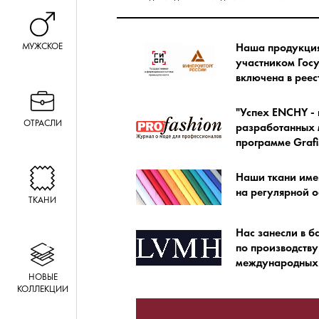
МУЖСКОЕ
Наша продукция 
участником Гос
включена в ре
"Успех ENCHY - 
ОТРАСЛИ
разработанных м
программе Grafi
Наши ткани име
на регулярной о
ТКАНИ
Нас занесли в б
по производству
международных 
НОВЫЕ
КОЛЛЕКЦИИ