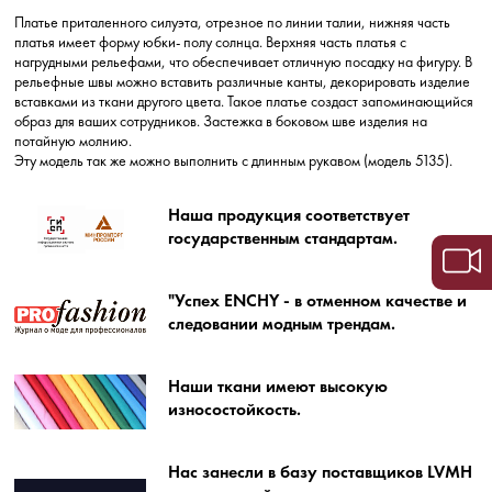
Платье приталенного силуэта, отрезное по линии талии, нижняя часть
платья имеет форму юбки- полу солнца. Верхняя часть платья с
нагрудными рельефами, что обеспечивает отличную посадку на фигуру. В
рельефные швы можно вставить различные канты, декорировать изделие
вставками из ткани другого цвета. Такое платье создаст запоминающийся
образ для ваших сотрудников. Застежка в боковом шве изделия на
потайную молнию.
Эту модель так же можно выполнить с длинным рукавом (модель 5135).
Наша продукция соответствует
государственным стандартам.
"Успех ENCHY - в отменном качестве и
следовании модным трендам.
Наши ткани имеют высокую
износостойкость.
Нас занесли в базу поставщиков LVMH