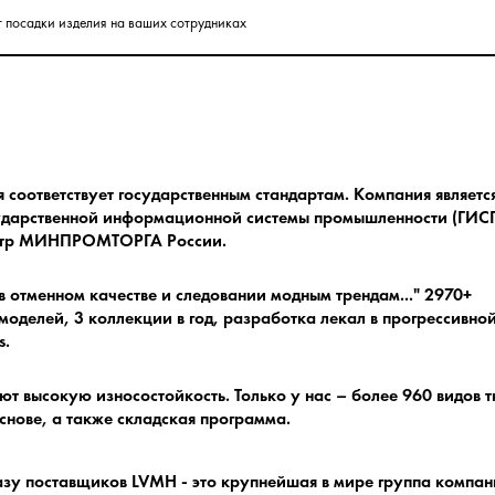
т посадки изделия на ваших сотрудниках
соответствует государственным стандартам.
Компания являетс
ударственной информационной системы промышленности (ГИСП
естр МИНПРОМТОРГА России.
в отменном качестве и следовании модным трендам.
.." 2970+
оделей, 3 коллекции в год, разработка лекал в прогрессивно
s.
ют высокую износостойкость.
Только у нас – более 960 видов 
снове, а также складская программа.
азу поставщиков LVMH - это крупнейшая в мире группа компа