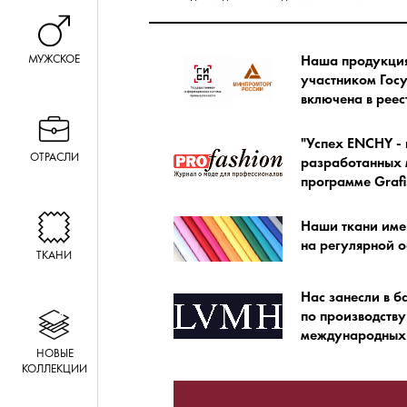
МУЖСКОЕ
Наша продукция 
участником Гос
включена в ре
"Успех ENCHY - 
ОТРАСЛИ
разработанных м
программе Grafi
Наши ткани име
на регулярной о
ТКАНИ
Нас занесли в б
по производству
международных 
НОВЫЕ
КОЛЛЕКЦИИ