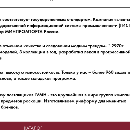
соответствует государственным стандартам.
Компания являетс
ударственной информационной системы промышленности (ГИСП
естр МИНПРОМТОРГА России.
в отменном качестве и следовании модным трендам.
.." 2970+
оделей, 3 коллекции в год, разработка лекал в прогрессивно
s.
ют высокую износостойкость.
Только у нас – более 960 видов 
снове, а также складская программа.
азу поставщиков LVMH - это крупнейшая в мире группа компа
 предметов роскоши.
Изготавливаем униформу для именитых
брендов.
КАТАЛОГ