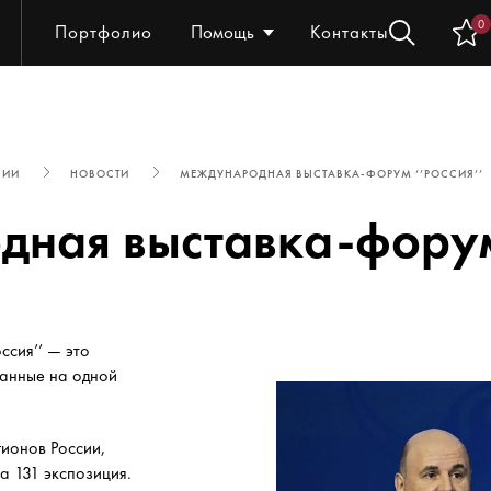
0
Портфолио
Помощь
Контакты
НИИ
НОВОСТИ
МЕЖДУНАРОДНАЯ ВЫСТАВКА-ФОРУМ ‘’РОССИЯ’’
ная выставка-форум 
сия’’ — это
анные на одной
гионов России,
а 131 экспозиция.