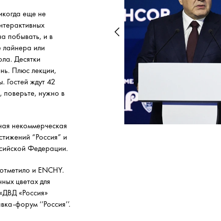
икогда еще не
интерактивных
а побывать, и в
е лайнера или
ола. Десятки
нь. Плюс лекции,
. Гостей ждут 42
, поверьте, нужно в
ная некоммерческая
стижений “Россия” и
ссийской Федерации.
 отметило и ENCHY.
ных цветах для
«ДВД «Россия»
ка-форум ‘’Россия’’.