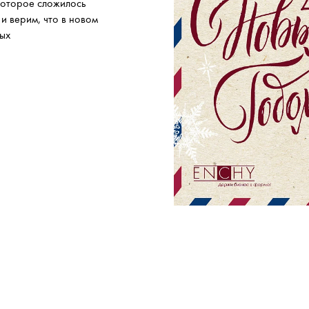
которое сложилось
и верим, что в новом
вых