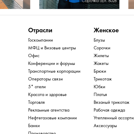
Отрасли
Женское
Госкомпании
Блузы
МФЦ и Визовые центры
Сорочки
Офис
Жилеты
Конференции и форумы
Жакеты
Транспортные корпорации
Брюки
Операторы связи
Трикотаж
5* отели
Юбки
Красота и здоровье
Платья
Торговля
Вязаный трикотаж
Рекламные агентства
Рабочая одежда
Нефтегазовые компании
Утепленный ассорт
Банки
Аксессуары
Производства