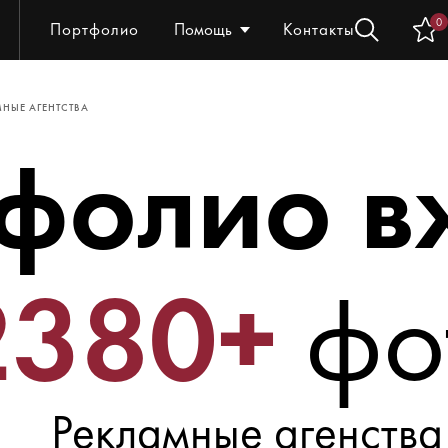
0
Портфолио
Помощь
Контакты
НЫЕ АГЕНТСТВА
фолио в
2380+
фо
Рекламные агенства