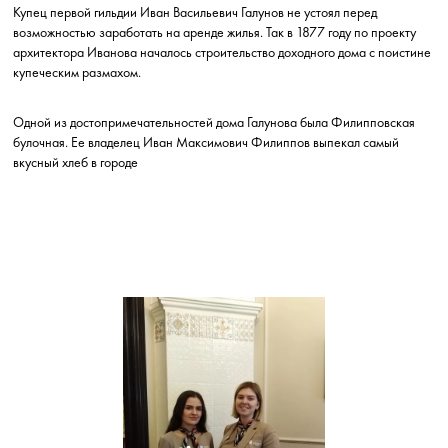
Купец первой гильдии Иван Васильевич Галунов не устоял перед
возможностью заработать на аренде жилья. Так в 1877 году по проекту
архитектора Иванова началось строительство доходного дома с поистине
купеческим размахом.
Одной из достопримечательностей дома Галунова была Филипповская
булочная. Ее владелец Иван Максимович Филиппов выпекал самый
вкусный хлеб в городе