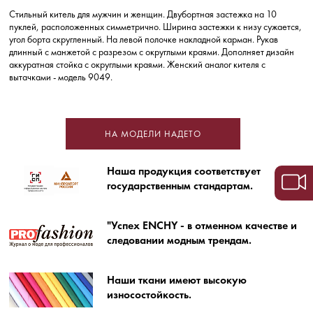
Стильный китель для мужчин и женщин. Двубортная застежка на 10
пуклей, расположенных симметрично. Ширина застежки к низу сужается,
угол борта скругленный. На левой полочке накладной карман. Рукав
длинный с манжетой с разрезом с округлыми краями. Дополняет дизайн
аккуратная стойка с округлыми краями.
Женский аналог кителя с
вытачками - модель 9049.
НА МОДЕЛИ НАДЕТО
Наша продукция соответствует
государственным стандартам.
"Успех ENCHY - в отменном качестве и
следовании модным трендам.
Наши ткани имеют высокую
износостойкость.