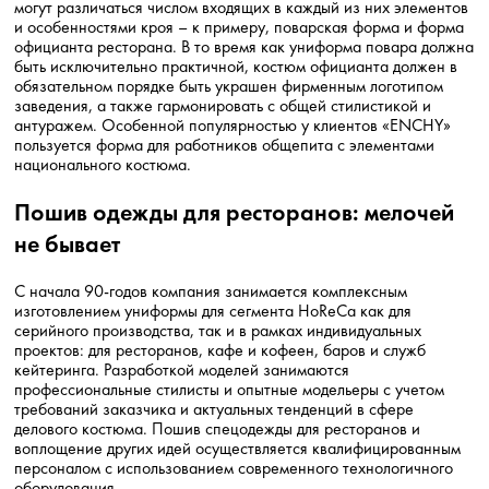
могут различаться числом входящих в каждый из них элементов
и особенностями кроя – к примеру, поварская форма и форма
официанта ресторана. В то время как униформа повара должна
быть исключительно практичной, костюм официанта должен в
обязательном порядке быть украшен фирменным логотипом
заведения, а также гармонировать с общей стилистикой и
антуражем. Особенной популярностью у клиентов «ENCHY»
пользуется форма для работников общепита с элементами
национального костюма.
Пошив одежды для ресторанов: мелочей
не бывает
С начала 90-годов компания занимается комплексным
изготовлением униформы для сегмента HoReCa как для
серийного производства, так и в рамках индивидуальных
проектов: для ресторанов, кафе и кофеен, баров и служб
кейтеринга. Разработкой моделей занимаются
профессиональные стилисты и опытные модельеры с учетом
требований заказчика и актуальных тенденций в сфере
делового костюма. Пошив спецодежды для ресторанов и
воплощение других идей осуществляется квалифицированным
персоналом с использованием современного технологичного
оборудования.