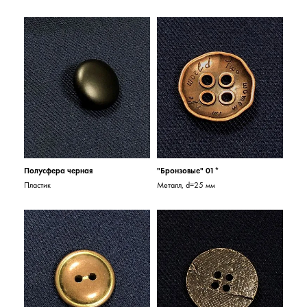
Полусфера черная
"Бронзовые" 01*
Пластик
Металл, d=25 мм