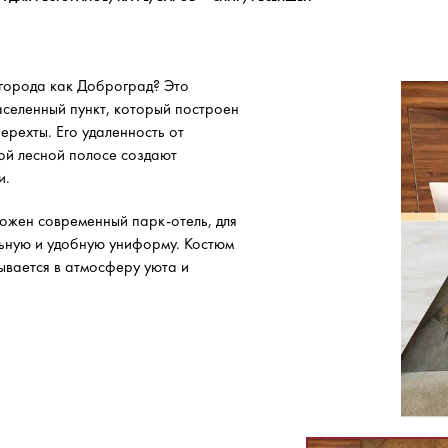
 города как Доброград? Это
аселенный пункт, который построен
Нерехты. Его удаленность от
ой лесной полосе создают
и.
ожен современный парк-отель, для
ьную и удобную униформу. Костюм
ывается в атмосферу уюта и