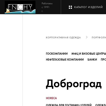
Работаем
с 1991
КАТАЛОГ ИЗДЕЛИЙ
г.
ЖЕНСКОЕ
КОРПОРАТИВНАЯ ОДЕЖДА
ПОРТФОЛ
ГОСКОМПАНИИ
МФЦ И ВИЗОВЫЕ ЦЕНТР
МУЖСКОЕ
НЕФТЕГАЗОВЫЕ КОМПАНИИ
БАНКИ
ПР
Доброград
ОТРАСЛИ
HORECA
ОДЕЖДА ДЛЯ ГОСТИНИЦ/ОТЕЛЕЙ
ОДЕЖД