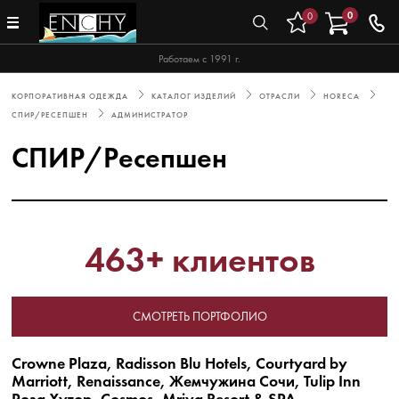
0
0
Работаем с 1991 г.
КОРПОРАТИВНАЯ ОДЕЖДА
КАТАЛОГ ИЗДЕЛИЙ
ОТРАСЛИ
HORECA
СПИР/РЕСЕПШЕН
АДМИНИСТРАТОР
СПИР/Ресепшен
463+ клиентов
СМОТРЕТЬ ПОРТФОЛИО
Crowne Plaza, Radisson Blu Hotels, Courtyard by
Marriott, Renaissance, Жемчужина Сочи, Tulip Inn
Роза Хутор, Cosmos, Mriya Resort & SPA...