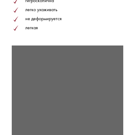
гигроскопична
легко ухаживать
не деформируется
легкая