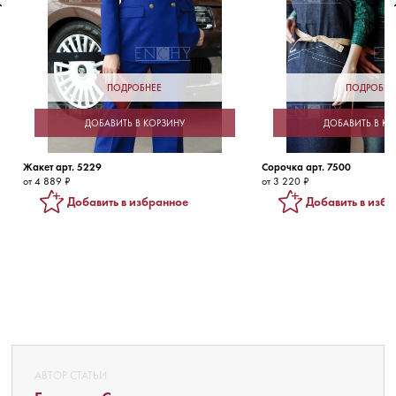
ПОДРОБНЕЕ
ПОДРОБНЕ
ДОБАВИТЬ В КОРЗИНУ
ДОБАВИТЬ В КО
Жакет арт. 5229
Сорочка арт. 7500
от 4 889 ₽
от 3 220 ₽
Добавить в избранное
Добавить в изб
АВТОР СТАТЬИ