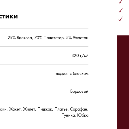
стики
25% Вискоза, 70% Полиэстер, 5% Эластан
320 г/м²
гладкая с блеском
Бордовый
юки
,
Жакет
,
Жилет
,
Пиджак
,
Платье
,
Сарафан
,
Туника
,
Юбка