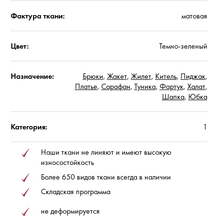
Фактура ткани:
матовая
Цвет:
Темно-зеленый
Назначение:
Брюки
,
Жакет
,
Жилет
,
Китель
,
Пиджак
,
Платье
,
Сарафан
,
Туника
,
Фартук
,
Халат
,
Шапка
,
Юбка
Категория:
1
Наши ткани не линяют и имеют высокую
износостойкость
Более 650 видов ткани всегда в наличии
Складская программа
не деформируется